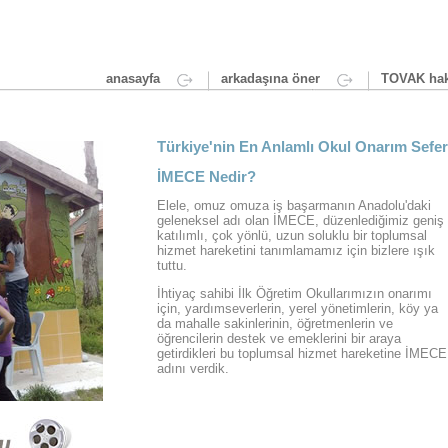
anasayfa
arkadaşına öner
TOVAK hak
Türkiye'nin En Anlamlı Okul Onarım Sefer
İMECE Nedir?
Elele, omuz omuza iş başarmanın Anadolu'daki
geleneksel adı olan İMECE, düzenlediğimiz geniş
katılımlı, çok yönlü, uzun soluklu bir toplumsal
hizmet hareketini tanımlamamız için bizlere ışık
tuttu.
İhtiyaç sahibi İlk Öğretim Okullarımızın onarımı
için, yardımseverlerin, yerel yönetimlerin, köy ya
da mahalle sakinlerinin, öğretmenlerin ve
öğrencilerin destek ve emeklerini bir araya
getirdikleri bu toplumsal hizmet hareketine İMECE
adını verdik.